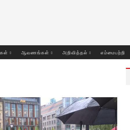
ுகள்
ஆவணங்கள்
அறிவித்தல்
எம்மைபற்றி