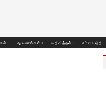
ுகள்
ஆவணங்கள்
அறிவித்தல்
எம்மைபற்றி