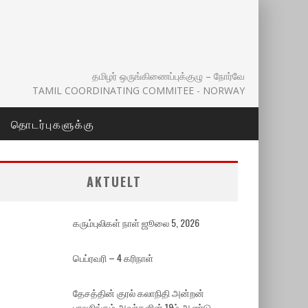
தமிழர் ஒருங்கிணைப்புக்குழு – நோர்வே
TAMIL COORDINATING COMMITEE - NORWAY
தொடர்புகளுக்கு
AKTUELT
கரும்புலிகள் நாள் ஜூலை 5, 2026
பெப்ரவரி – 4 கரிநாள்
தேசத்தின் குரல் கலாநிதி அன்றன்
பாலசிங்கம் அவர்களின் 19ம் ஆண்டு