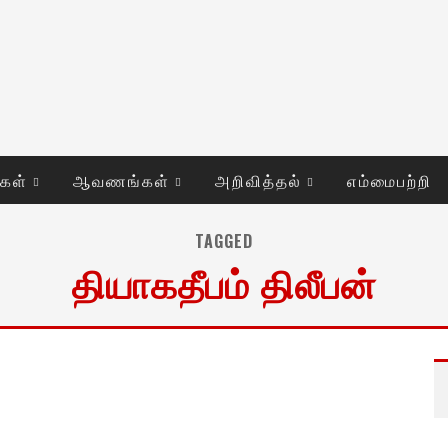
ுகள்
ஆவணங்கள்
அறிவித்தல்
எம்மைபற்றி
TAGGED
தியாகதீபம் திலீபன்