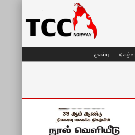
முகப்பு
நிகழ்வ