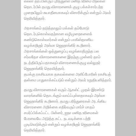
எல்லா தரப்பினரும் புரிந்துள்ள மனித உரிமை மீறல்கள்
தொடர்பில் தமது விசாரணைக் குழு பக்கச்சார்பற்ற
முறையிலும் சுயாதீனமாகவும் விசாரிக்கும் என்றும் அவர்
தெரிவித்தார்.
அரசாங்கம் தடுத்தாலும் மக்கள் தம்மோடு
தொடர்புகொள்வதற்கான வழிமுறைகளைக்
கண்டுகொள்வார்கள் என்றும் பாகிஸ்தானிய
வழக்கறிஞர் அஸ்மா ஜெஹாங்கிர் கூறினார்.
அரசாங்கங்கள் ஒத்துழைப்பு வழங்காதிருந்த பல
சர்வதேச விசாரணைகளை இதற்கு முன்னர் தாம்
நடத்தியிருப்பதாகவும் விசாரணைக்குழு வல்லுநர்
ஜெஹாங்கிர் தெரவித்தார்.
தமக்கு ரகசியமாக தகவல்களை அளிப்போரின் ரகசியத்
தன்மை பாதுகாக்கப்படும் என்றும் அவர் உறுதியளித்தார்.
தமது விசாரணைகள் வரும் ஆகஸ்ட் முதல்-இரண்டு
வாரங்களில் தொடங்கும் வாய்ப்புள்ளதாகவும் அஸ்மா
ஜெஹாங்கிர் கூறினார். தமது பரிந்துரைகள் அடங்கிய
விசாரணை அறிக்கை எதிர்வரும் மார்ச் மாதம்
சமர்ப்பிக்கப்பட்ட பின்னர், ஐநா மனித உரிமைகள்
பேரவையே அடுத்த கட்ட நடவடிக்கை பற்றி
முடிவெடுக்கும் என்றும் வழக்கறிஞர் ஜெஹாங்கிர்
தெரிவித்தார்.