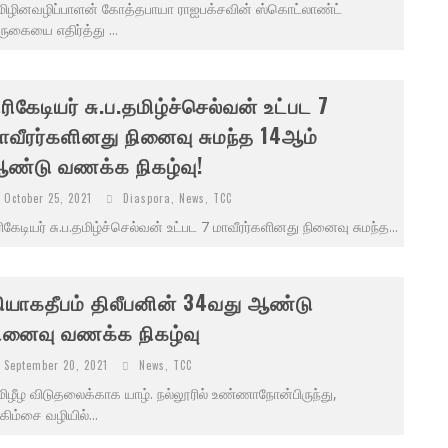
மிழினவழிப்பாளன் கோத்தபாயா ராஐபக்சவின் ஸ்கொட்லாண்ட்
ுகையை எதிர்த்து ...
ிரிகேடியர் சு.ப.தமிழ்ச்செல்வன் உட்பட 7
ாவீரர்களினது நினைவு சுமந்த 14ஆம்
ண்டு வணக்க நிகழ்வு!
October 25, 2021
Diaspora
,
News
,
TCC
ரிகேடியர் சு.ப.தமிழ்ச்செல்வன் உட்பட 7 மாவீரர்களினது நினைவு சுமந்த...
ியாகதீபம் திலீபனின் 34வது ஆண்டு
ினைவு வணக்க நிகழ்வு
September 20, 2021
News
,
TCC
ிழீழ விடுதலைக்காக யாழ். நல்லூரில் உண்ணாநோன்பிருந்து,
ிம்சை வழியில்...