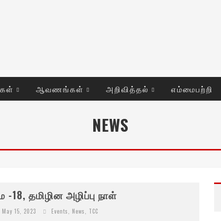
ுகள்
ஆவணங்கள்
அறிவித்தல்
எம்மைபற்றி
NEWS
ே -18, தமிழின அழிப்பு நாள்
May 15, 2023
Events
,
News
,
TCC