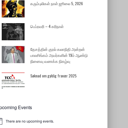
கரும்புலிகள் நாள் ஜூலை 5, 2026
பெப்ரவரி – 4 கரிநாள்
தேசத்தின் குரல் கலாநிதி அன்றன்
பாலசிங்கம் அவர்களின் 19ம் ஆண்டு
நினைவு வணக்க நிகழ்வு
Søknad om gyldig fravær 2025
pcoming Events
There are no upcoming events.
tice