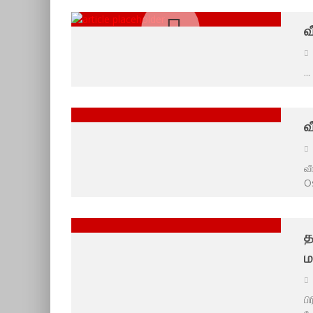
வ
...
வ
வ
Os
த
ம
பி