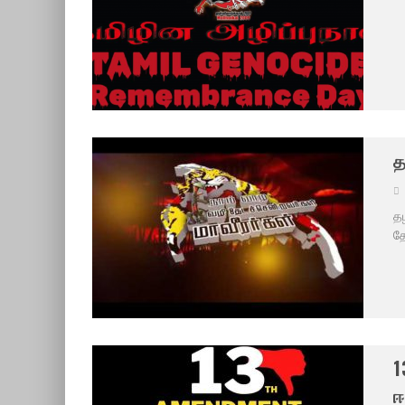
ம
த
தழ
தே
1
ஈ