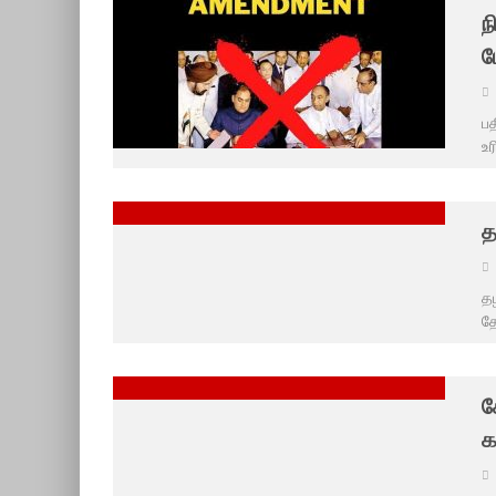
ந
ப
பத
உர
த
தழ
தே
க
க