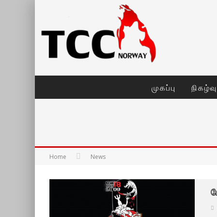
முகப்பு
நிகழ்வ
Home
News
ம