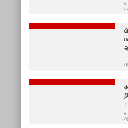
த
வர
ப
ம
ஆ
பி
த
ந
தம
அக