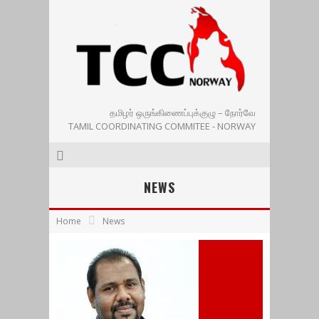
தமிழர் ஒருங்கிணைப்புக்குழு – நோர்வே
TAMIL COORDINATING COMMITEE - NORWAY
NEWS
Home
News