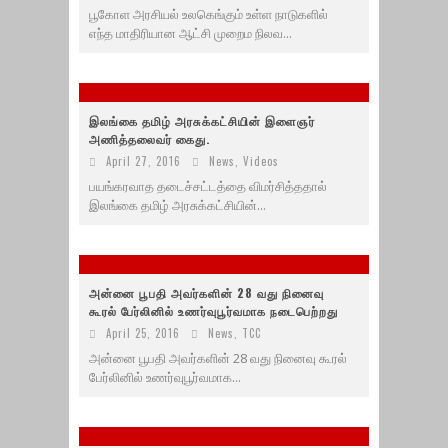
பூகோள அரசியல் உலகெங்கும் உள்ள நாடுகளில்
எந்த மாதிரியான ஆட்சி முறைம நிலவ...
இலங்கை தமிழ் அரசுக்கட்சியின் இளைஞர்
அணித்தலைவர் கைது.
April 27, 2016
News
,
Videos
பயங்கரவாத தடைச்சட்டத்தை விமர்சித்ததால்
இலங்கை தமிழ் அரசுக்கட்சியின்...
அன்னை பூபதி அவர்களின் 28 வது நினைவு
கூரல் பேர்லினில் உணர்வுபூர்வமாக நடைபெற்றது
April 25, 2016
News
,
TCC
அன்னை பூபதி அவர்களின் 28 வது நினைவு கூரல்
பேர்லினில் உணர்வுபூர்வமாக...