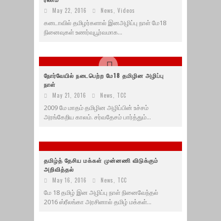
May 22, 2016
News
,
Videos
கனடாவில் தமிழர்களால் இனஅழிப்பு நாள் மே18
நினைவுகள் உணர்வுபூர்வமாக...
நோர்வேயில் நடைபெற்ற மே18 தமிழின அழிப்பு
நாள்
May 21, 2016
News
,
TCC
2009 மே மாதம் தமிழின அழிப்பின் உச்சம்
அரங்கேறிய காலம். சர்வதேசம் பார்த்தும்...
தமிழ்த் தேசிய மக்கள் முன்னணி விடுக்கும்
அறிவித்தல்
May 16, 2016
News
,
TCC
மே 18 தமிழ் இன அழிப்பு நாள் நினைவேந்தல்
2016 ஸ்ரீலங்கா அரசினால் தமிழ் மக்கள்...