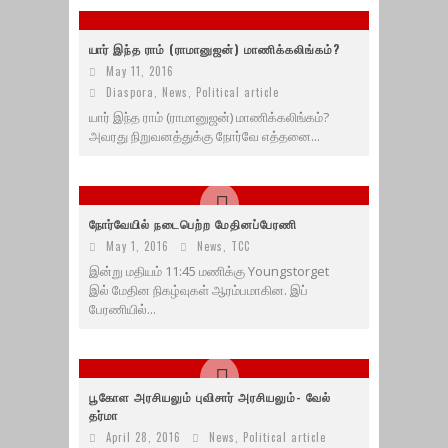
யார் இந்த ராம் (ராமானுஜன்) மாணிக்கலிங்கம்?
May 11, 2016
Diaspora
,
News
,
Political article
யார் இந்த ராம் (ராமானுஜன்) மாணிக்கலிங்கம்?
அவரது நிறுவனத்துக்கு நோர்வே எத்தனை...
நோர்வேயில் நடைபெற்ற மேதினப்பேரணி
May 1, 2016
News
,
TCC
இன்று மதியம் 11:45 மணிக்கு Youngstorget
இல் மேதின நிகழ்வுகள் ஆரம்பமாகின. இப்
பேரணியில்...
பூகோள அரசியலும் புவிசார் அரசியலும்- வேல்
தர்மா
April 28, 2016
News
,
Political article