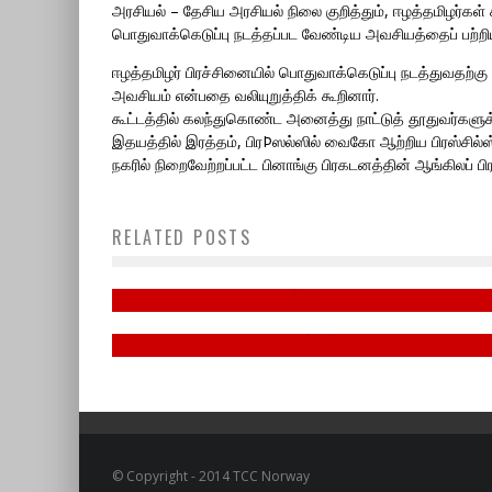
அரசியல் – தேசிய அரசியல் நிலை குறித்தும், ஈழத்தமிழர்கள் ச
பொதுவாக்கெடுப்பு நடத்தப்பட வேண்டிய அவசியத்தைப் பற்றியும
ஈழத்தமிழர் பிரச்சினையில் பொதுவாக்கெடுப்பு நடத்துவதற்கு ஐ
அவசியம் என்பதை வலியுறுத்திக் கூறினார்.
கூட்டத்தில் கலந்துகொண்ட அனைத்து நாட்டுத் தூதுவர்கள
இதயத்தில் இரத்தம், பிரÞஸல்ஸில் வைகோ ஆற்றிய பிரஸ்சில்ஸ
நகரில் நிறைவேற்றப்பட்ட பினாங்கு பிரகடனத்தின் ஆங்கிலப்
13வது சட்டத் திருத்தத்தை
ஏற்றுக்கொள்வது ஈழத்தமிழரது உரிம
RELATED POSTS
மே -18, தமிழின அழிப்பு நாள்
மீட்புப்போரை நிரந்தரமாகத்
தோற்கடிக்கும் பேராபத்தேயாகும்.
May 15, 2023
January 16, 2022
© Copyright - 2014 TCC Norway