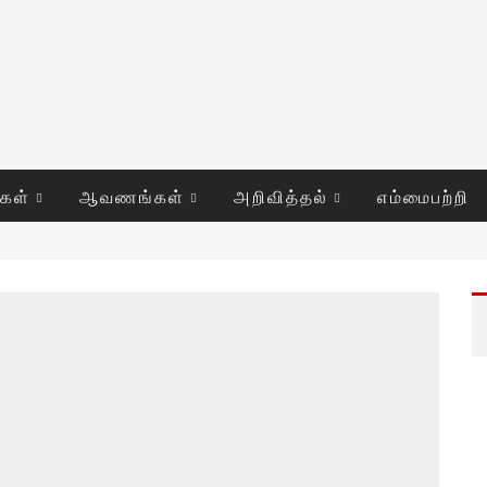
ுகள்
ஆவணங்கள்
அறிவித்தல்
எம்மைபற்றி