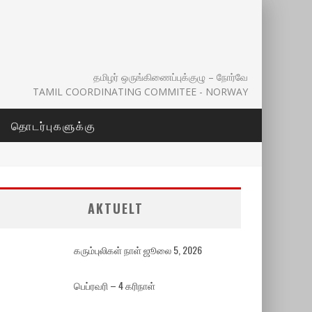
தமிழர் ஒருங்கிணைப்புக்குழு – நோர்வே
TAMIL COORDINATING COMMITEE - NORWAY
தொடர்புகளுக்கு
AKTUELT
கரும்புலிகள் நாள் ஜூலை 5, 2026
பெப்ரவரி – 4 கரிநாள்