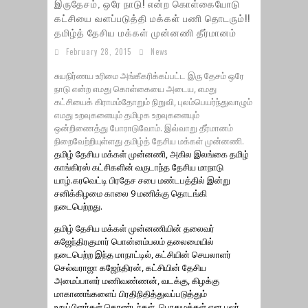
இருதேசம், ஒரே நாடு! என்ற கொள்கையோடு
கட்சியை வளப்படுத்தி மக்கள் பணி தொடரும்!!
தமிழ்த் தேசிய மக்கள் முன்னணி தீர்மானம்
February 28, 2015
News
சுயநிர்ணய உரிமை அங்கீகரிக்கப்பட்ட இரு தேசம் ஒரே
நாடு என்ற எமது கொள்கையை அடைய, எமது
கட்சியைக் கிராமம்தோறும் நிறுவி, புலம்பெயர்ந்துவாழும்
எமது உறவுகளையும் தமிழக உறவுகளையும்
ஒன்றிணைத்து போராடுவோம். இவ்வாறு தீர்மானம்
நிறைவேற்றியுள்ளது தமிழ்த் தேசிய மக்கள் முன்னணி.
தமிழ் தேசிய மக்கள் முன்னணி, அகில இலங்கை தமிழ்
காங்கிரஸ் கட்சிகளின் வருடாந்த தேசிய மாநாடு
யாழ்.கரவெட்டி பிரதேச சபை மண்டபத்தில் இன்று
சனிக்கிழமை காலை 9 மணிக்கு தொடங்கி
நடைபெற்றது.
தமிழ் தேசிய மக்கள் முன்னணியின் தலைவர்
கஜேந்திரகுமார் பொன்னம்பலம் தலைமையில்
நடைபெற்ற இந்த மாநாட்டில், கட்சியின் செயலாளர்
செல்வராஜா கஜேந்திரன், கட்சியின் தேசிய
அமைப்பாளர் மணிவண்ணன், வடக்கு, கிழக்கு
மாகாணங்களைப் பிரதிநிதித்துவப்படுத்தும்
உறுப்பினர்கள்,தொண்டர்கள், பொதுமக்கள் என பலர்