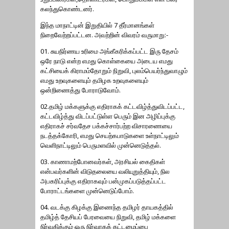
கலந்துகொண்டனர்.
இந்த மாநாட்டின் இறுதியில் 7 தீர்மானங்கள்
நிறைவேற்றப்பட்டன. அவற்றின் விவரம் வருமாறு:-
01. சுயநிர்ணய உரிமை அங்கீகரிக்கப்பட்ட இரு தேசம்
ஒரே நாடு என்ற எமது கொள்கையை அடைய எமது
கட்சியைக் கிராமம்தோறும் நிறுவி, புலம்பெயர்ந்துவாழும்
எமது உறவுகளையும் தமிழக உறவுகளையும்
ஒன்றிணைத்து போராடுவோம்.
02.தமிழ் மக்களுக்கு எதிராகக் கட்டவிழ்த்துவிடப்பட்ட,
கட்டவிழ்த்து விடப்பட்டுள்ள பெரும் இன அழிப்புக்கு
எதிராகச் சர்வதேச பக்கச்சார்பற்ற விசாரணையை
நடத்தக்கோரி, எமது செயற்கபாடுகளை உள்நாட்டிலும்
வெளிநாட்டிலும் பெருமளவில் முன்னெடுத்தல்.
03. காணாமற்போனவர்கள், அரசியல் கைதிகள்
என்பவர்களின் விடுதலையை வலியுறுத்தியும், நில
அபகரிப்புக்கு எதிராகவும் பன்முகப்படுத்தப்பட்ட
போராட்டங்களை முன்னெடுப்போம்.
04. வடக்கு கிழக்கு இணைந்த தமிழர் தாயகத்தில்
தமிழ்த் தேசியப் பேரவையை நிறுவி, தமிழ் மக்களை
நிர்வகிக்கும் ஒரு நிர்வாகக் கட்டமைப்பை