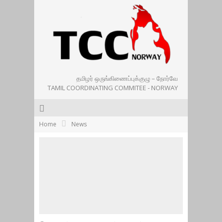
தமிழர் ஒருங்கிணைப்புக்குழு – நோர்வே
TAMIL COORDINATING COMMITEE - NORWAY
Home
News