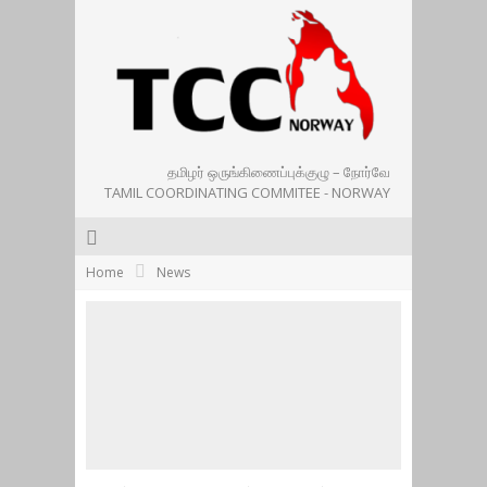
தமிழர் ஒருங்கிணைப்புக்குழு – நோர்வே
TAMIL COORDINATING COMMITEE - NORWAY
Home
News