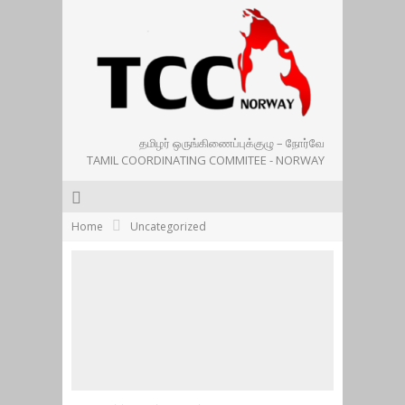
தமிழர் ஒருங்கிணைப்புக்குழு – நோர்வே
TAMIL COORDINATING COMMITEE - NORWAY
Home
Uncategorized