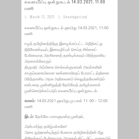
கவனயீர்ப்பு ஒன்றுகூடல் 14.03.2021, 11:00
மணி
March 13, 2021
Uncategorized
கவனயீர்ப்பு ஒன்றுகூடல் ஞாயிறு 14.03.2021, 11:00
மணி
ஈழத் தமிழினத்திற்கு இழைக்கப்பட்ட அநீதிகட்கு
நீதிவேண்டியும், இனவழிப்புச் செய்த சிங்களப்
பேரினவாத அரசினைத் தண்டிக்கவும் பிரித்தானிய
அரசைக்கோரும்
திருமதி. அம்பிகை செல்வக்குமாரன் அவர்களின்
சாகும்வரையிலான உண்ணாவிரதப் போராட்டத்தினை
பிரித்தானிய அரசு அதிகவனம் செலுத்தவேண்டும்
என்பதை முன்னிறுத்தி நோர்வேத் தமிழர்களால்
முன்னெடுக்கப்படும் கவனயீர்ப்பு ஒன்றுகூடல்.
காலம்:
14.03.2021 ஞாயிறு மு.பகல் 11: 00 – 12:00
மணி
இடம்:
நோர்வே பாராளுமன்ற முன்றல்,
அன்பார்ந்த தமிழ்மக்களே!
அரை நுற்றாண்டிற்கும் மேலாக தமிழினத்தின் மீது
சிறிலங்காப் பேரினவாத அரசுகள் திட்டமிட்ட வகையில்