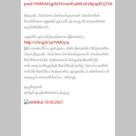
pwd=YWNSM3gzM3VmanlGaWExKzRpajdSQT09
திருமதி. அம்பிகை செல்வக்குமாரன் அவர்களின்
கோரிக்கை மனுவில் ஒப்பமிட்டு எமது பேராதரவினை
வழங்கிடுவோம்.
மனுவில் ஒப்பமிடுவதற்கான இணைப்பு:
http://chng.it/spYVMQyq
இக் கவனயீர்ப்பு ஒன்றுகூடலின் நிறைவில் பிரித்தானிய
அரசு திருமதி. அம்பிகை செல்வக்குமாரன் அவர்களின்
கோரிக்கையில் அதிகவனம் செலுத்தவேண்டும்
என்பதை வலியுறுத்தி நோர்வேத் தமிழ் அமைப்புகளின்
சார்பில் நோர்வே பிரத்தானிய தூதுவரிடம் விண்ணப்பக்
கடிதமும் கையளிக்கப்பட உள்ளது.
ஒழுங்குகள்
தமிழர் ஒருங்கிணைப்புக்குழு