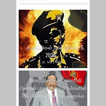
கரும்புலிகள் நாள் ஜூலை 5,
2026
July 3, 2026
தேசத்தின் குரல் கலாநிதி
அன்றன் பாலசிங்கம் அவர்களின்
19ம் ஆண்டு நினைவு வணக்க
நிகழ்வு