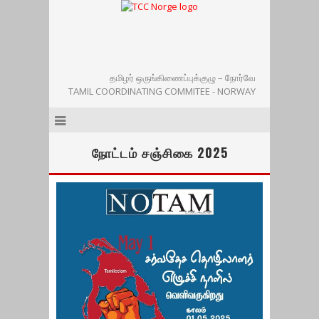
தமிழர் ஒருங்கிணைப்புக்குழு – நோர்வே
TAMIL COORDINATING COMMITEE - NORWAY
நோட்டம் சஞ்சிகை 2025