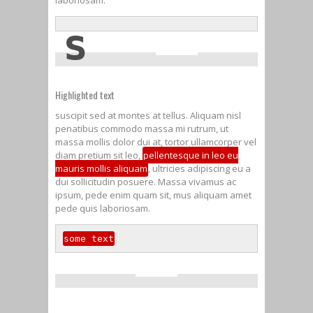
laboriosam.
s
Highlighted text
suscipit sed at montes at tellus. Aliquam nisl
penatibus commodo massa mi rutrum, ut
massa mollis dolor dui at, tortor ullamcorper vel
diam pretium sit leo,
pellentesque in leo eu
mauris mollis aliquam
, ultricies adipiscing eu a
dui sollicitudin posuere. Massa vivamus ac
ipsum, pede enim quam sit, mus aliquam amet
pede quis laboriosam.
some text