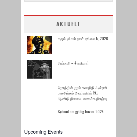
AKTUELT
கரும்புலிகள் நாள் ஜூலை 5, 2026
பெப்ரவரி – 4 கரிநாள்
தேசத்தின் குரல் கலாநிதி அன்றன்
பாலசிங்கம் அவர்களின் 19ம்
ஆண்டு நினைவு வணக்க நிகழ்வு
Søknad om gyldig fravær 2025
Upcoming Events