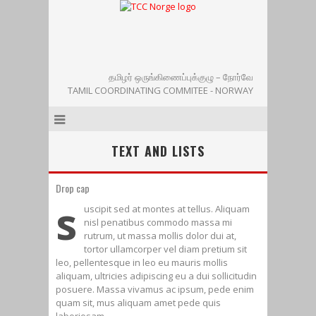
தமிழர் ஒருங்கிணைப்புக்குழு – நோர்வே
TAMIL COORDINATING COMMITEE - NORWAY
TEXT AND LISTS
Drop cap
s
uscipit sed at montes at tellus. Aliquam
nisl penatibus commodo massa mi
rutrum, ut massa mollis dolor dui at,
tortor ullamcorper vel diam pretium sit
leo, pellentesque in leo eu mauris mollis
aliquam, ultricies adipiscing eu a dui sollicitudin
posuere. Massa vivamus ac ipsum, pede enim
quam sit, mus aliquam amet pede quis