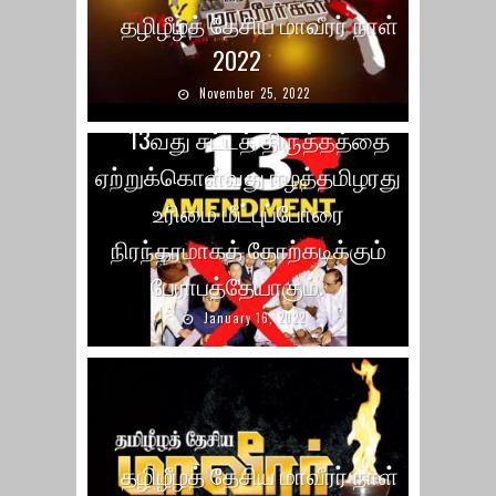
தழிழீழத் தேசிய மாவீரர் நாள்
2022
November 25, 2022
13வது சட்டத் திருத்தத்தை
ஏற்றுக்கொள்வது ஈழத்தமிழரது
உரிமை மீட்புப்போரை
நிரந்தரமாகத் தோற்கடிக்கும்
பேராபத்தேயாகும்.
January 16, 2022
தழிழீழத் தேசிய மாவீரர் நாள்