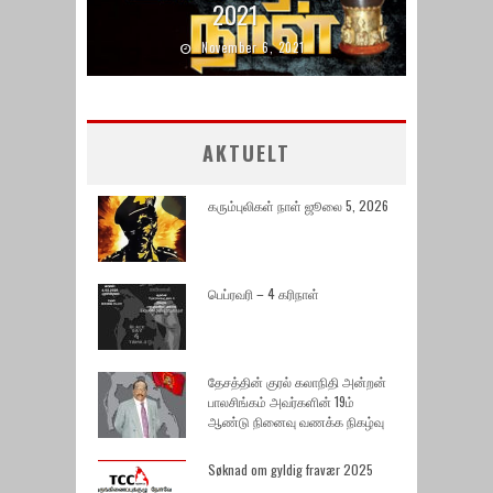
2021
November 6, 2021
AKTUELT
கரும்புலிகள் நாள் ஜூலை 5, 2026
பெப்ரவரி – 4 கரிநாள்
தேசத்தின் குரல் கலாநிதி அன்றன்
பாலசிங்கம் அவர்களின் 19ம்
ஆண்டு நினைவு வணக்க நிகழ்வு
Søknad om gyldig fravær 2025