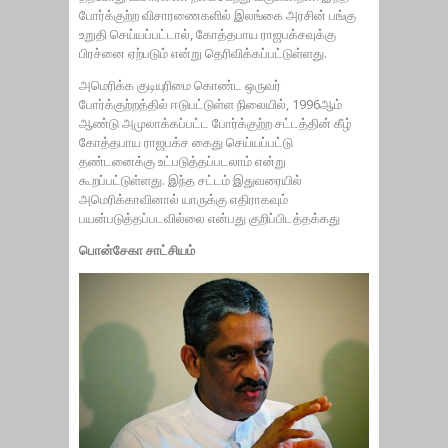
போர்க்குற்ற விசாரணைகளில் இலங்கை அரசின் பங்கு
உறுதி செய்யப்பட்டால், கோத்தபாய ராஜபக்சவுக்கு
பிரச்னை ஏற்படும் என்று தெரிவிக்கப்பட்டுள்ளது.
அமெரிக்க குடியுரிமை கொண்ட ஒருவர்
போர்க்குற்றத்தில் ஈடுபட்டுள்ள நிலையில், 1996ஆம்
ஆண்டு அமுலாக்கப்பட்ட போர்க்குற்ற சட்டத்தின் கீழ்
கோத்தபாய ராஜபக்ச கைது செய்யப்பட்டு
தண்டனைக்கு உட்படுத்தப்படலாம் என்று
கூறப்பட்டுள்ளது. இந்த சட்டம் இதுவரையில்
அமெரிக்காவினால் யாருக்கு எதிராகவும்
பயன்படுத்தப்படவில்லை என்பது குறிப்பிடத்தக்கது
பொன்சேகா சாட்சியம்