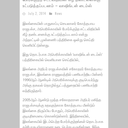
உட்படுத்தப்படலாம் – வாஷிங்டன் டைம்ஸ்
July 2, 2014
News
இலங்கையின் பாதுகாப்பு செயலாளர் கோத்தபாய
ராஜபக்ச, அமெரிக்காவின் போர்க்குற்ற சட்டவிதியின்
கீழ் தண்டனைக்கு உட்படுத்தப்படலாம் என்று
அந்நாட்டின் முன்னணி பத்திரிகை ஒன்று செய்தி
வெளியிட்டுள்ளது.
இது தொடர்பாக அமெரிக்காவின் ‘வாஷிங்டன் டைம்ஸ்’
பத்திரிகையில் வெளியான செய்தியில்,
இலங்கை அதிபர் ராஜபக்சவின் சகோதரர் கோத்தபாய
ராஜபக்ச, இலங்கை ராணுவத்தில் பணியாற்றிய பின்னர்
1990ஆம் ஆண்டில் அமெரிக்காவுக்கு குடிபெயர்ந்து
அங்கு தகவல் தொழில்நுட்பத்துறையில் பணியாற்றி
வந்திருந்தார்.
2005ஆம் ஆண்டு மூத்த சகோதரரான அதிபர் மகிந்த
ராஜபக்சவுக்கு உதவுதற்காக கோத்தபாய மீண்டும்
இலங்கை திரும்பிய போதும், அமெரிக்காவின்
குடியுரிமையை கொண்டுள்ளார். இந்நிலையில்,
இலங்கையில் இடம்பெற்ற போர்க்குற்றங்கள் தொடர்பாக
தற்போது விசாரணை நடைபெற்று வருகின்றன. இந்த